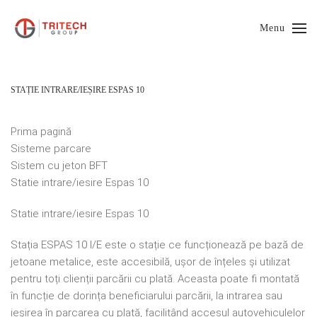
Menu
STAȚIE INTRARE/IEȘIRE ESPAS 10
Prima pagină
Sisteme parcare
Sistem cu jeton BFT
Statie intrare/iesire Espas 10
Statie intrare/iesire Espas 10
Stația ESPAS 10 I/E este o stație ce funcționează pe bază de
jetoane metalice, este accesibilă, ușor de înțeles și utilizat
pentru toți clienții parcării cu plată. Aceasta poate fi montată
în funcție de dorința beneficiarului parcării, la intrarea sau
ieșirea în parcarea cu plată, facilitând accesul autovehiculelor