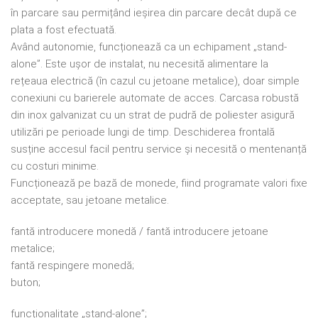
în parcare sau permițând ieșirea din parcare decât după ce
plata a fost efectuată.
Având autonomie, funcționează ca un echipament „stand-
alone”. Este ușor de instalat, nu necesită alimentare la
rețeaua electrică (în cazul cu jetoane metalice), doar simple
conexiuni cu barierele automate de acces. Carcasa robustă
din inox galvanizat cu un strat de pudră de poliester asigură
utilizări pe perioade lungi de timp. Deschiderea frontală
susține accesul facil pentru service și necesită o mentenanță
cu costuri minime.
Funcționează pe bază de monede, fiind programate valori fixe
acceptate, sau jetoane metalice.
fantă introducere monedă / fantă introducere jetoane
metalice;
fantă respingere monedă;
buton;
funcționalitate „stand-alone”;