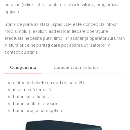
butoane (citire tichet, printare rapoarte zilnice, programare
opțiuni).
Stația de plată asistată Espas 20M este concepută într-un
mod simplu și explicit, astfel încât fiecare operațiune
efectuată necesită puțin timp, iar asistența operatorului uman
înlătură orice neclarități care pot apărea utilizatorilor în
contact cu stația.
Componența
Caracteristici Tehnice
cititor de tichete cu cod de bare 2D;
imprimantă termală;
buton citire tichet;
buton printare rapoarte;
buton programare opțiuni;