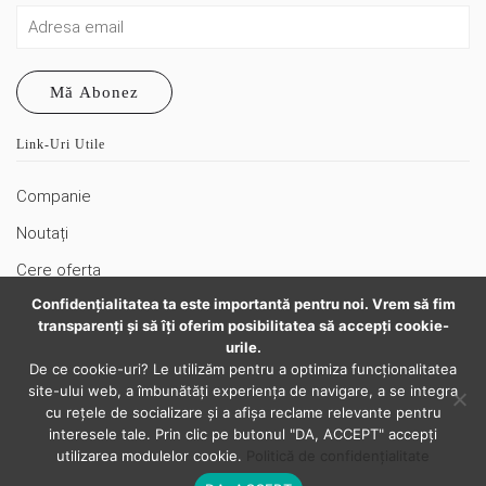
Mă Abonez
Link-Uri Utile
Companie
Noutați
Cere oferta
Confidenţialitatea ta este importantă pentru noi. Vrem să fim
Politică de confidențialitate
transparenţi și să îţi oferim posibilitatea să accepţi cookie-
Termeni şi condiții
urile.
De ce cookie-uri? Le utilizăm pentru a optimiza funcţionalitatea
Politici privind cookies
site-ului web, a îmbunătăţi experienţa de navigare, a se integra
cu reţele de socializare şi a afişa reclame relevante pentru
Harta Site
interesele tale. Prin clic pe butonul "DA, ACCEPT" accepţi
utilizarea modulelor cookie.
Politică de confidențialitate