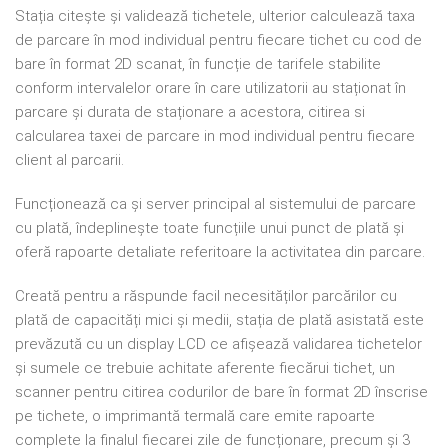
Stația citește și validează tichetele, ulterior calculează taxa
de parcare în mod individual pentru fiecare tichet cu cod de
bare în format 2D scanat, în funcție de tarifele stabilite
conform intervalelor orare în care utilizatorii au staționat în
parcare și durata de staționare a acestora, citirea si
calcularea taxei de parcare in mod individual pentru fiecare
client al parcarii.
Funcționează ca și server principal al sistemului de parcare
cu plată, îndeplinește toate funcțiile unui punct de plată și
oferă rapoarte detaliate referitoare la activitatea din parcare.
Creată pentru a răspunde facil necesităților parcărilor cu
plată de capacități mici și medii, stația de plată asistată este
prevăzută cu un display LCD ce afișează validarea tichetelor
și sumele ce trebuie achitate aferente fiecărui tichet, un
scanner pentru citirea codurilor de bare în format 2D înscrise
pe tichete, o imprimantă termală care emite rapoarte
complete la finalul fiecarei zile de funcționare, precum și 3