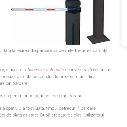
ontată la ieșirea din parcare va permite trecerea datorită
are
, atunci rolul
barierelor automate
se inversează în sensul
onează datorită senzorului de prezență, iar la finalul
rea din parcare.
ă maşina pentru orice perioada de timp doresc.
a spaţiului a fost luată, timpul petrecut în parcare
iei de plată asistate. După efectuarea plății, utilizatorul