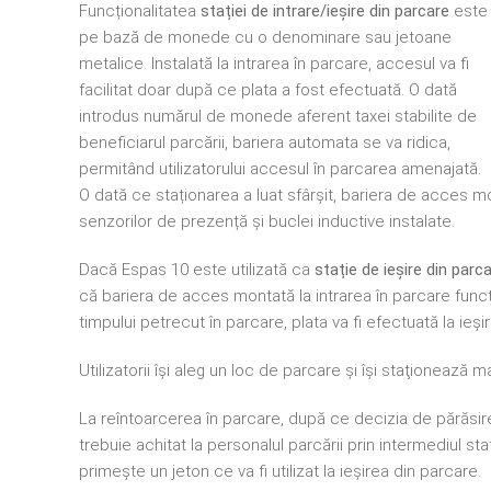
Funcționalitatea
stației de intrare/ieșire din parcare
este
pe bază de monede cu o denominare sau jetoane
metalice. Instalată la intrarea în parcare, accesul va fi
facilitat doar după ce plata a fost efectuată. O dată
introdus numărul de monede aferent taxei stabilite de
beneficiarul parcării, bariera automata se va ridica,
permitând utilizatorului accesul în parcarea amenajată.
O dată ce staționarea a luat sfârșit, bariera de acces m
senzorilor de prezență și buclei inductive instalate.
Dacă Espas 10 este utilizată ca
stație de ieșire din parc
că bariera de acces montată la intrarea în parcare funcți
timpului petrecut în parcare, plata va fi efectuată la ieși
Utilizatorii îşi aleg un loc de parcare şi îşi staţioneaz
La reîntoarcerea în parcare, după ce decizia de părăsire 
trebuie achitat la personalul parcării prin intermediul staț
primește un jeton ce va fi utilizat la ieșirea din parcare.