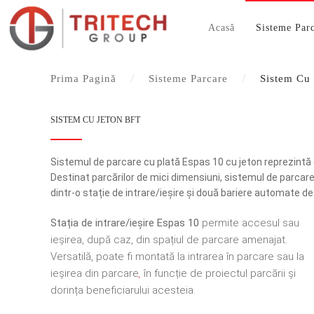
Acasă
Sisteme Par
Prima Pagină
Sisteme Parcare
Sistem Cu
SISTEM CU JETON BFT
Sistemul de parcare cu plată Espas 10 cu jeton reprezintă c
Destinat parcărilor de mici dimensiuni, sistemul de parcare
dintr-o stație de intrare/ieșire și două bariere automate d
Stația de intrare/ieșire Espas 10
permite accesul sau
ieșirea, după caz, din spațiul de parcare amenajat.
Versatilă, poate fi montată la intrarea în parcare sau la
ieșirea din parcare
,
în funcție de proiectul parcării și
dorința beneficiarului acesteia.