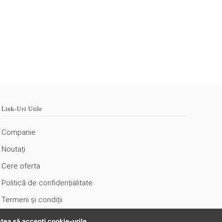
Link-Uri Utile
Companie
Noutați
Cere oferta
Politică de confidențialitate
Termeni şi condiții
Politici privind cookies
atea să accepţi cookie-urile.