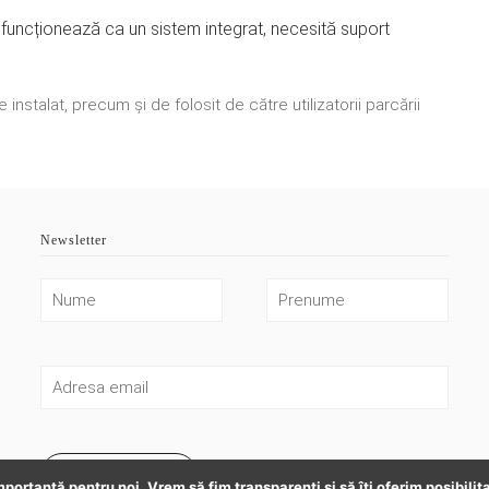
funcționează ca un sistem integrat, necesită suport
instalat, precum și de folosit de către utilizatorii parcării
Newsletter
Mă Abonez
mportantă pentru noi. Vrem să fim transparenţi și să îţi oferim posibilit