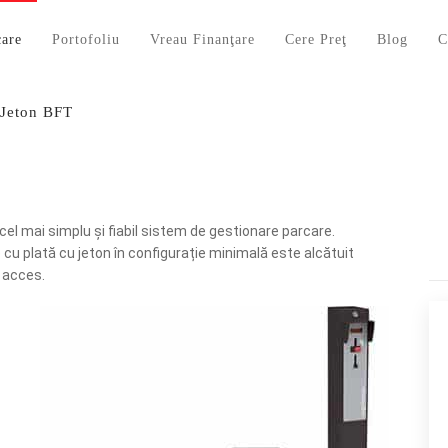
care
Portofoliu
Vreau Finanţare
Cere Preţ
Blog
C
 Jeton BFT
el mai simplu și fiabil sistem de gestionare parcare.
 cu plată cu jeton în configurație minimală este alcătuit
e acces.