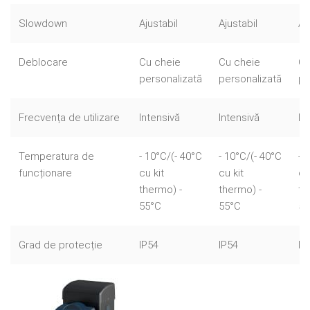
Slowdown
Ajustabil
Ajustabil
Aj
Deblocare
Cu cheie
Cu cheie
Cu
personalizată
personalizată
pe
Frecvența de utilizare
Intensivă
Intensivă
In
Temperatura de
- 10°C/(- 40°C
- 10°C/(- 40°C
- 
funcționare
cu kit
cu kit
cu
thermo) -
thermo) -
th
55°C
55°C
55
Grad de protecție
IP54
IP54
IP