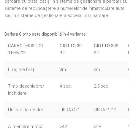
parcare cu plată, cât și în sisteme de gestionare a parcării cu
sisteme de recunoaștere a numerelor de înmatriculare auto
sau în sisteme de gestionare a accesului în parcare.
Bariera Giotto este disponibilă în 4 variante:
CARACTERISTICI
GIOTTO 30
GIOTTO 30S
GI
TEHNICE
BT
BT
B
Lungime braț
3m
3m
6
Timp deschidere/
4 sec.
2.5 sec.
5 
închidere
Unitate de control
LIBRA C G
LIBRA C GS
LI
Alimentare motor
24V
24V
24