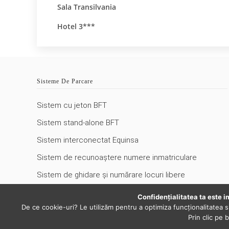
Sala Transilvania
Hotel 3***
Sisteme De Parcare
Sistem cu jeton BFT
Sistem stand-alone BFT
Sistem interconectat Equinsa
Sistem de recunoaștere numere inmatriculare
Sistem de ghidare și numărare locuri libere
Bariere automate
Confidenţialitatea ta este i
De ce cookie-uri? Le utilizăm pentru a optimiza funcţionalitatea s
Prin clic pe