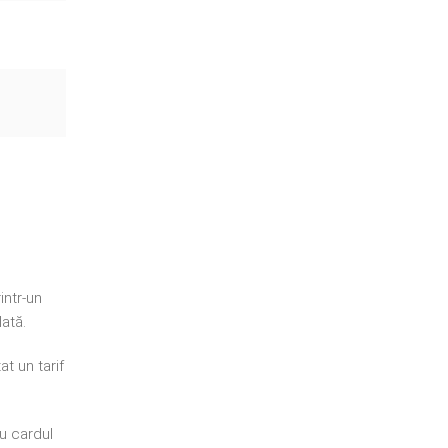
intr-un
ată.
t un tarif
cu cardul