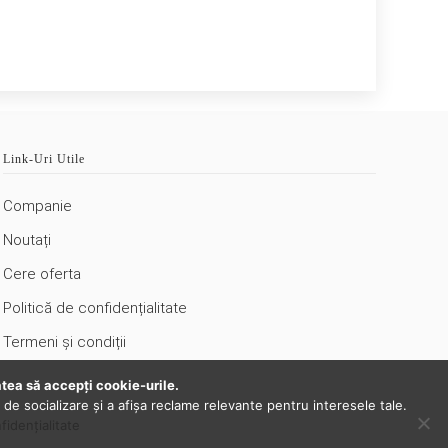
Link-Uri Utile
Companie
Noutați
Cere oferta
Politică de confidențialitate
Termeni şi condiții
Politici privind cookies
atea să accepţi cookie-urile.
de socializare şi a afişa reclame relevante pentru interesele tale.
Harta Site
fidențialitate