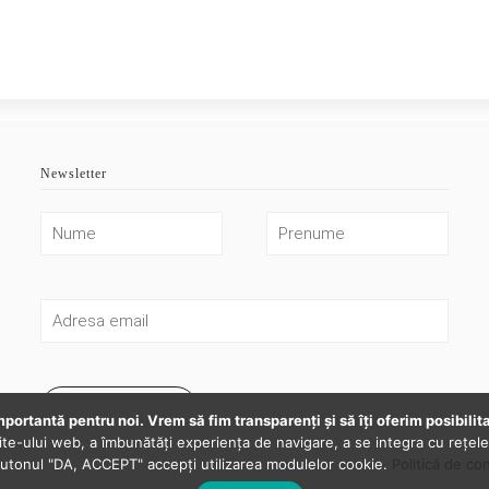
Newsletter
Mă Abonez
mportantă pentru noi. Vrem să fim transparenţi și să îţi oferim posibilit
ite-ului web, a îmbunătăţi experienţa de navigare, a se integra cu reţele 
 butonul "DA, ACCEPT" accepţi utilizarea modulelor cookie.
Politică de con