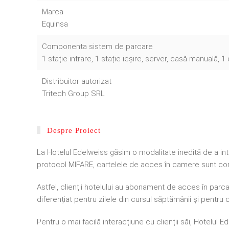
Marca
Equinsa
Componenta sistem de parcare
1 stație intrare, 1 stație ieșire, server, casă manuală,
Distribuitor autorizat
Tritech Group SRL
Despre Proiect
La Hotelul Edelweiss găsim o modalitate inedită de a int
protocol MIFARE, cartelele de acces în camere sunt conect
Astfel, clienții hotelului au abonament de acces în parcar
diferențiat pentru zilele din cursul săptămânii și pentru c
Pentru o mai facilă interacțiune cu clienții săi, Hotelul