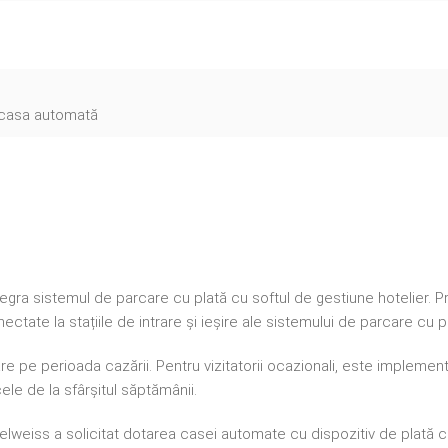
 1 casa automată
egra sistemul de parcare cu plată cu softul de gestiune hotelier. Pr
ate la stațiile de intrare și ieșire ale sistemului de parcare cu pl
e pe perioada cazării. Pentru vizitatorii ocazionali, este implementa
ele de la sfârșitul săptămânii.
 Edelweiss a solicitat dotarea casei automate cu dispozitiv de plată 