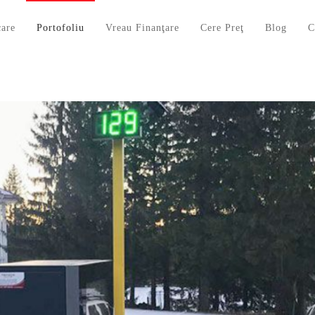
care
Portofoliu
Vreau Finanţare
Cere Preţ
Blog
C