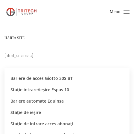
Menu
HARTA SITE
[html_sitemap]
Bariere de acces Giotto 30S BT
Stație intrare/ieșire Espas 10
Bariere automate Equinsa
Stație de ieșire
Stație de intrare acces abonați