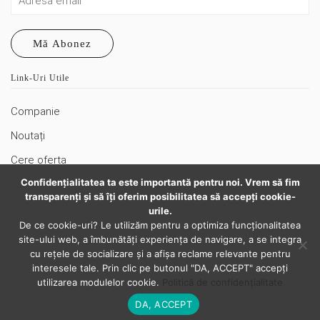
Mă Abonez
Link-Uri Utile
Companie
Noutați
Cere oferta
Confidenţialitatea ta este importantă pentru noi. Vrem să fim
Politică de confidențialitate
transparenţi și să îţi oferim posibilitatea să accepţi cookie-
Termeni şi condiții
urile.
De ce cookie-uri? Le utilizăm pentru a optimiza funcţionalitatea
Politici privind cookies
site-ului web, a îmbunătăţi experienţa de navigare, a se integra
cu reţele de socializare şi a afişa reclame relevante pentru
Harta Site
interesele tale. Prin clic pe butonul "DA, ACCEPT" accepţi
utilizarea modulelor cookie.
Politică de confidențialitate
© 2020 Tritech Group - Toate drepturile rezervate
DA, ACCEPT